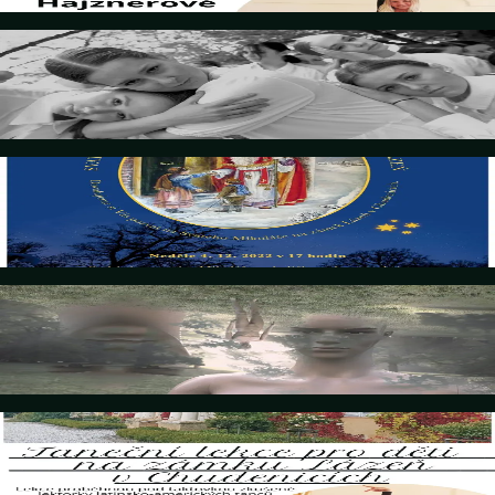
Details
8. Dezember 2022
C'est Tout - Marty Dance Klatovy
Details
4. Dezember 2022
Svatý Mikuláš u Czerninů na zámku Lázeň
Details
23. November 2022
Forget What I Said - Marty Dance Klatovy
Details
5. November 2022
Taneční lekce pro děti