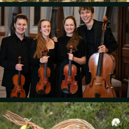
25. April 2026 • 18:00
KONZERT: KUBITOVO KVARTETO
Das Kubitov Quartett ist ein junges Ensemble, das im Juni 2024 von
Mitgliedern der Orchesterakademie der Tschechischen Philharmonie
in der Zusammensetzung von Filip Kubita (1. Violine), Kateřina
Vítečková (2. Violine), Michaela Sedláčková (Viola) und Petr
Hamerský (Cello) gegründet wurde. Trotz ihrer kurzen Existenz hatte
diese Musikgruppe bereits die Gelegenheit, beispielsweise im Czech
Center in New York aufzutreten. Er hat die Möglichkeit, unter der
Leitung von Jiří Panocha, Gründer und Leiter des Panocha-Quartetts,
und Irena Jakubcová, stellvertretende Konzertmeisterin der
Tschechischen Philharmonie, zu studieren.
Details
5. April 2026 • 15:00
OSTERN IM SCHLOSS LÁZEŇ
Es ist bereits Tradition, dass das Schloss Lázeň bei Chudenice am