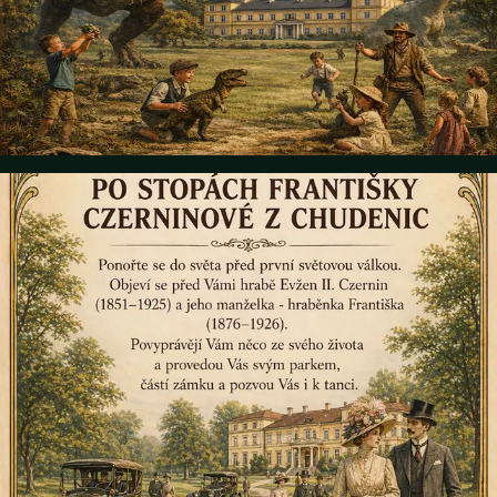
sich auf einen lebenden Dinosaurier (er blinzelt, bewegt sich und
macht Geräusche) sowie einen Animateur im Kostüm, der Ihnen die
Welt der Dinosaurier näherbringt. Es gibt einen Bastelworkshop und
weitere Gewinnspiele. Die Teilnehmerzahl ist begrenzt. Tickets sind
im Vorverkauf bei SMSticket erhältlich. Eintritt 150 CZK/Person
Details
21. Juni 2026 • 15:00
GEFÜHRTE BESICHTIGUNGEN DES PARKS UND
SCHLOSSES LÁZEŇ Auf den Spuren der Gräfin Františka
Czerninová
Geführte Besichtigungen des Parks und Schlosses Lázeň u Chudenic.
Tauchen Sie ein in die Welt vor dem Ersten Weltkrieg: Graf Eugen II.
Czernin (1851–1925) und Gräfin Františka (1876–1926) werden vor
Ihnen erscheinen. Sie erzählen Ihnen etwas aus ihrem Leben, führen
Sie durch ihren Park und ihr Schloss und laden Sie zum Tanz ein. Die
Besichtigungen finden am 21.6.2026 um 15:00 und 17:00 Uhr statt. Der
Vorverkauf der Eintrittskarten ist nur über SMSticket möglich.
Details