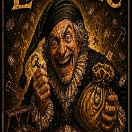
5. August 2026 • 20:30
Theateraufführung DER GEIZIGE im Schloss Lázně bei
Chudenice
"Der Geizige" ist eine berühmte Komödie von Molière, die sich auf
Habgier und zwischenmenschliche Beziehungen konzentriert. Sie ist
eine der bekanntesten Komödien des französischen Dramatikers
Molière und wurde 1668 geschrieben. Die Hauptfigur ist Harpagon,
der besessen von Geld und Geiz ist, was seine Beziehungen zu Familie
und Umfeld verzerrt. Das Stück behandelt Themen wie Liebe,
Habgier und menschliche Schwächen und gilt als zeitloser Klassiker,
der weltweit aufgeführt wird. Jetzt bringt der Theaterverein Tyjátr
aus Horažďovice dieses Stück nach Chudenice. „Der Geizige“ ist eine
der gelungensten Komödien aller Zeiten. Es ist nämlich eine Komödie
im wahren Sinne des Wortes – ein eindringlicher Blick in die Tiefen
der menschlichen Seele und ihrer lächerlichen Seiten. Wenn wir über
den Geizigen lachen, lachen wir gleichzeitig auch über uns selbst –
und das ist gut so. Es ist ein heilendes Lachen… Theateraufführung
Molière: DER GEIZIGE - Schloss Lázně Chudenice - 5. August 2026 ab
20:30 Uhr. Eintrittskarten sind im Vorverkauf über SMSticket
erhältlich, der Ticketpreis beträgt 250 CZK