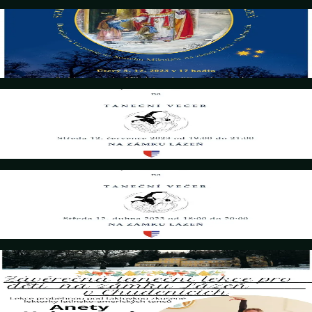
5. Dezember 2023
Svatý Mikuláš u Czerninů na zámku Lázeň
Details
12. Juli 2023
TANEČNÍ VEČER
Details
12. April 2023
TANEČNÍ VEČER
Details
17. Dezember 2022
Závěrečná țaneční lekce pro děti