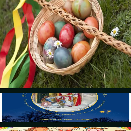
Ostersonntag mit einem reichhaltigen Programm nicht nur für
Kinder zum Leben erwacht. Im Schlosspark finden am 5. April von 15
bis 17 Uhr kreative Workshops zum Thema Frühling statt. Freuen Sie
sich auf das Flechten von Osterzweigen, das Bemalen von
Blumensteckern oder verzierten Eiern – von künstlichen bis hin zu
Lebkucheneiern – und vieles mehr. Keine Sorge! Wenn das Wetter
mitspielt, werden wir auch Wettbewerbe veranstalten. An den
Kreativ-Workshops in Lázně beteiligen sich in diesem Jahr Gärtner
aus Chudenice, die Gärtnerei Antonín Papež aus Klatovy und die
Perníčkárna. Auch diesmal wird das Theater nicht fehlen. Aus dem
nahegelegenen Merklín kommt das DIVADLO Z LUČNÍ, das das
Handpuppenstück „Der goldene Karpfen“ aufführen wird. Der
Eintritt ist frei.
Details
6. Dezember 2025
Svatý Mikuláš u Czerninů na zámku Lázeň
Details
27. Juni 2025