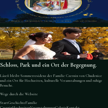
5. Dezember 2021
Svatý Mikuláš u Czerninů na zámku Lázeň
Details
6. November 2021
Hochzeitstag auf Schloss Lázeň
Hochzeitstag auf Schloss Lázeň
Details
Schloss, Park und ein Ort der Begegnung.
Lázeň bleibt Sommerresidenz der Familie Czernin von Chudenice
und ein Ort für Hochzeiten, kulturelle Veranstaltungen und ruhige
Besuche.
Wege durch die Website
Start
Geschichte
Familie
Czernin
Hochzeiten
Veranstaltungen
Galerie
Kontakt