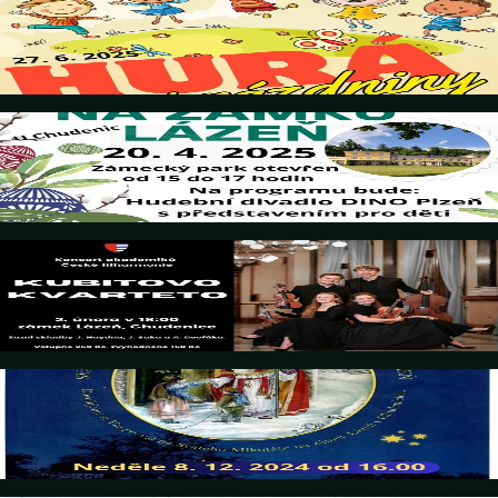
HURÁ NA PRÁZDNINY
Details
20. April 2025
VELIKONOCE NA ZÁMKU LÁZEŇ
Details
2. Februar 2025
KONCERT: KUBITOVO KVARTETO
Details
8. Dezember 2024
Svatý Mikuláš u Czerninů na zámku Lázeň
Details