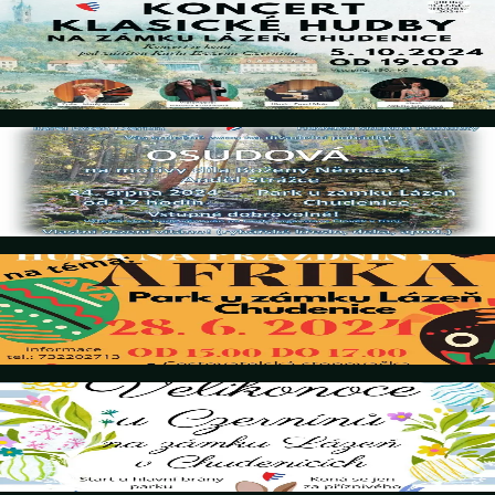
5. Oktober 2024
KONCERT KLASICKÉ HUDBY
Details
24. August 2024
divadelní pohádka - OSUDOVÁ
Details
28. Juni 2024
HURÁ NA PRÁZDNINY: AFRIKA
Details
31. März 2024
Velikonoce u Czerninů
Details