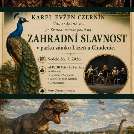
Details
26. Juli 2026 • 11:45
FEST AM SCHLOSS LÁZNĚ
Karel Eugen Czernin lädt Sie herzlich nach der Anna-Pilgerfahrt am
26.7.2026 zu einem traditionellen Gartenfest im Park des Schlosses
Lázeň ein (bei schlechtem Wetter im Saal des Schlosses). Programm:
10:30 Messe in der Kapelle St. Anna, bei schlechtem Wetter in der
Kirche in Chudenice, danach folgt das Fest im Park des Schlosses
Lázeň bei Chudenice bis 14:00. Eintritt und Verpflegung kostenlos!
Zum Tanz spielt die POŠUMAVSKÁ MUZIKA. Wir freuen uns auf
zahlreiche Teilnahme
Details
26. Juni 2026 • 15:00
Hurra auf die Feiertage oder die geheimnisvolle Welt der
Dinosaurier
Ein interaktiver Nachmittag für Kinder und ihre Eltern. Freuen Sie