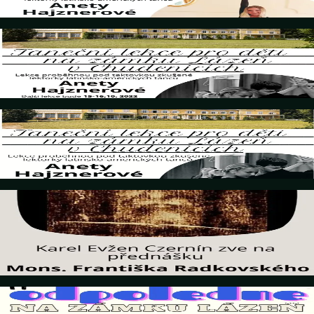
Details
15. Oktober 2022
Taneční lekce pro děti
Details
24. September 2022
Taneční lekce pro děti
Details
19. September 2022
přednáška TURÍNSKÉ PLÁTNO (Mons. František
Radkovský)
Details
28. August 2022