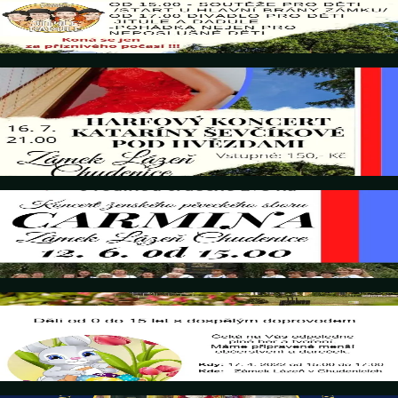
Hravé odpoledne
Details
16. Juli 2022
HARFOVÝ KONCERT KATARÍNY ŠEVČÍKOVÉ POD
HVEZDAMI
Details
12. Juni 2022
Kencert zenského părckého sboru CARMINA
Details
17. April 2022
Velikonoční odpoledne pro děti u Czerninu
Details