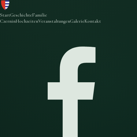
Start
Geschichte
Familie
Czernin
Hochzeiten
Veranstaltungen
Galerie
Kontakt