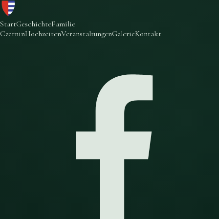
Start
Geschichte
Familie
Czernin
Hochzeiten
Veranstaltungen
Galerie
Kontakt