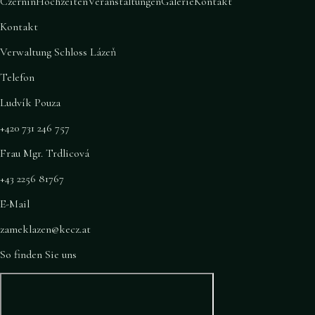
Czernin
Hochzeiten
Veranstaltungen
Galerie
Kontakt
Kontakt
Verwaltung Schloss Lázeň
Telefon
Ludvík Pouza
+420 731 246 757
Frau Mgr. Trdlicová
+43 2256 81767
E-Mail
zameklazen@kecz.at
So finden Sie uns