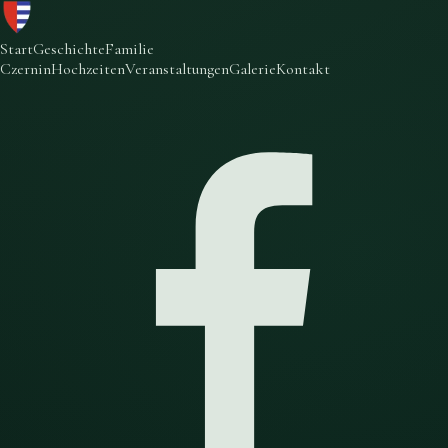
Start
Geschichte
Familie
Czernin
Hochzeiten
Veranstaltungen
Galerie
Kontakt