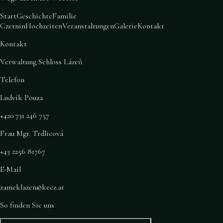
Start
Geschichte
Familie
Czernin
Hochzeiten
Veranstaltungen
Galerie
Kontakt
Kontakt
Verwaltung Schloss Lázeň
Telefon
Ludvík Pouza
+420 731 246 757
Frau Mgr. Trdlicová
+43 2256 81767
E-Mail
zameklazen@kecz.at
So finden Sie uns