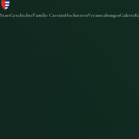
Start
Geschichte
Familie Czernin
Hochzeiten
Veranstaltungen
Galerie
K