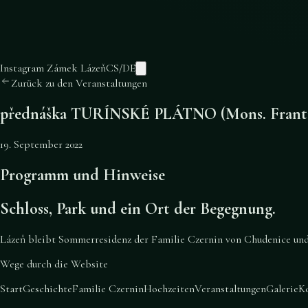
Instagram Zámek Lázeň
CS
/
DE
Zurück zu den Veranstaltungen
přednáška TURÍNSKÉ PLÁTNO (Mons. Franti
19. September 2022
Programm und Hinweise
Schloss, Park und ein Ort der Begegnung.
Lázeň bleibt Sommerresidenz der Familie Czernin von Chudenice und e
Wege durch die Website
Start
Geschichte
Familie Czernin
Hochzeiten
Veranstaltungen
Galerie
K