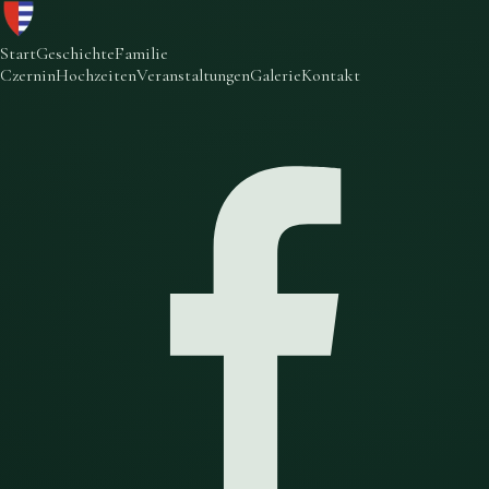
Start
Geschichte
Familie
Czernin
Hochzeiten
Veranstaltungen
Galerie
Kontakt