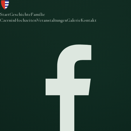
Start
Geschichte
Familie
Czernin
Hochzeiten
Veranstaltungen
Galerie
Kontakt