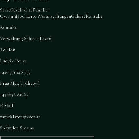
Start
Geschichte
Familie
Czernin
Hochzeiten
Veranstaltungen
Galerie
Kontakt
Kontakt
Verwaltung Schloss Lázeň
Telefon
Ludvík Pouza
+420 731 246 757
Frau Mgr. Trdlicová
+43 2256 81767
E-Mail
zameklazen@kecz.at
So finden Sie uns