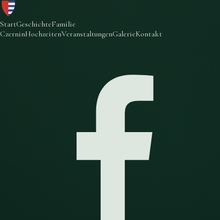
Start
Geschichte
Familie
Czernin
Hochzeiten
Veranstaltungen
Galerie
Kontakt