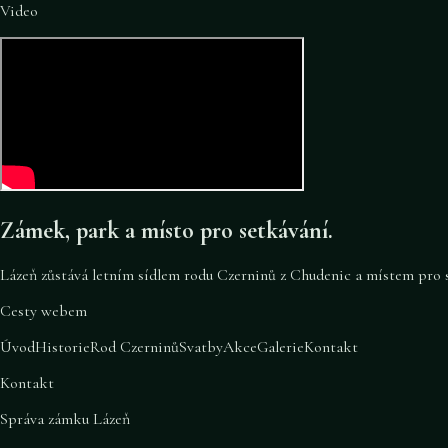
Video
Zámek, park a místo pro setkávání.
Lázeň zůstává letním sídlem rodu Czerninů z Chudenic a místem pro sv
Cesty webem
Úvod
Historie
Rod Czerninů
Svatby
Akce
Galerie
Kontakt
Kontakt
Správa zámku Lázeň