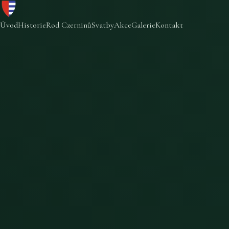
Úvod
Historie
Rod Czerninů
Svatby
Akce
Galerie
Kontakt