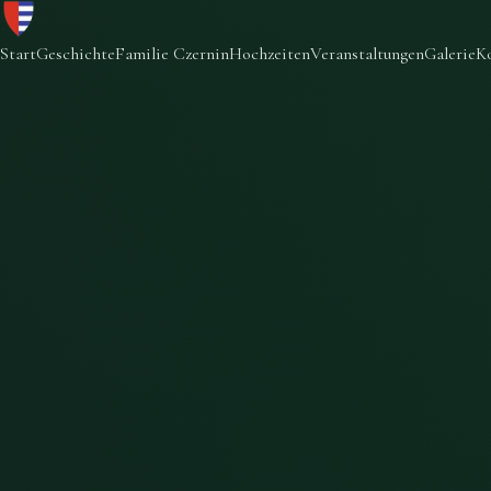
Start
Geschichte
Familie Czernin
Hochzeiten
Veranstaltungen
Galerie
K