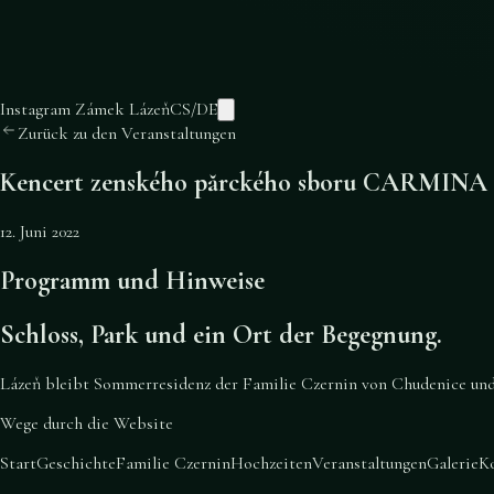
Instagram Zámek Lázeň
CS
/
DE
Zurück zu den Veranstaltungen
Kencert zenského părckého sboru CARMINA
12. Juni 2022
Programm und Hinweise
Schloss, Park und ein Ort der Begegnung.
Lázeň bleibt Sommerresidenz der Familie Czernin von Chudenice und e
Wege durch die Website
Start
Geschichte
Familie Czernin
Hochzeiten
Veranstaltungen
Galerie
K