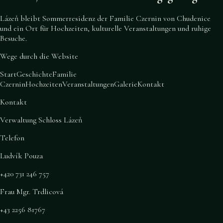
Lázeň bleibt Sommerresidenz der Familie Czernin von Chudenice
und ein Ort für Hochzeiten, kulturelle Veranstaltungen und ruhige
Besuche.
Wege durch die Website
Start
Geschichte
Familie
Czernin
Hochzeiten
Veranstaltungen
Galerie
Kontakt
Kontakt
Verwaltung Schloss Lázeň
Telefon
Ludvík Pouza
+420 731 246 757
Frau Mgr. Trdlicová
+43 2256 81767