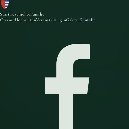
Start
Geschichte
Familie
Czernin
Hochzeiten
Veranstaltungen
Galerie
Kontakt