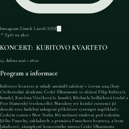
Instagram Zámek Lázeň
CS
/
DE
Zpět na akce
KONCERT: KUBITOVO KVARTETO
25. dubna 2026 • 18:00
Program a informace
Kubitovo kvarteto je mladý ansámbl založený v červnu 2024 členy
Orchestrální akademie České filharmonie ve složení Filip Kubita (1.
housle), Kateřina Vítečková (2. housle), Michaela Sedláčková (viola) a
Petr Hamerský (violoncello). Navzdory své krátké existenci již
dostalo toto hudební uskupení příležitost vystoupit například v
Českém centru v New Yorku. Má možnost studovat pod vedením
Jiřího Panochy, zakladatele a primária Panochova kvarteta, a Ireny
Jakubcové, zástupkyně koncertního mistra České filharmonie.