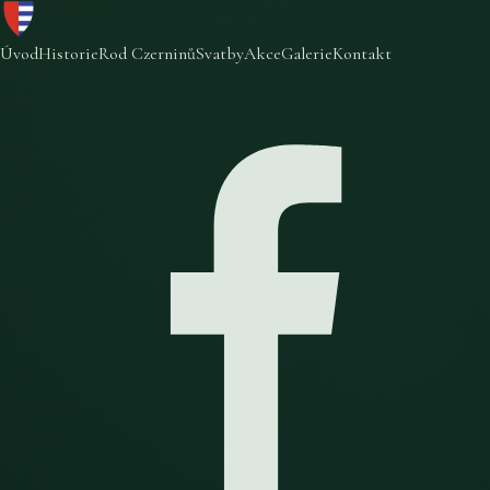
Úvod
Historie
Rod Czerninů
Svatby
Akce
Galerie
Kontakt