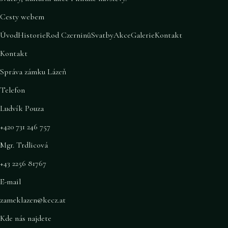
Cesty webem
Úvod
Historie
Rod Czerninů
Svatby
Akce
Galerie
Kontakt
Kontakt
Správa zámku Lázeň
Telefon
Ludvík Pouza
+420 731 246 757
Mgr. Trdlicová
+43 2256 81767
E-mail
zameklazen@kecz.at
Kde nás najdete