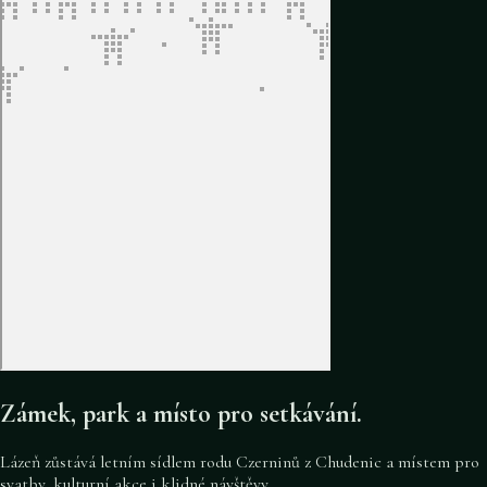
Zámek, park a místo pro setkávání.
Lázeň zůstává letním sídlem rodu Czerninů z Chudenic a místem pro
svatby, kulturní akce i klidné návštěvy.