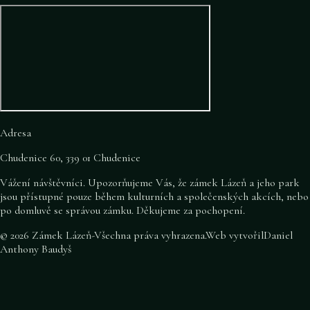
Adresa
Chudenice 60, 339 01 Chudenice
Vážení návštěvníci. Upozorňujeme Vás, že zámek Lázeň a jeho park
jsou přístupné pouze během kulturních a společenských akcích, nebo
po domluvě se správou zámku. Děkujeme za pochopení.
©
2026
Zámek Lázeň
-
Všechna práva vyhrazena
.
Web vytvořil
Daniel
Anthony Baudyš