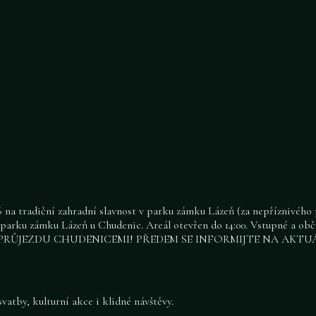
 na tradiční zahradní slavnost v parku zámku Lázeň (za nepříznivého p
 v parku zámku Lázeň u Chudenic. Areál otevřen do 14:00. Vstupné 
PŘI PRŮJEZDU CHUDENICEMI! PŘEDEM SE INFORMIJTE NA AKT
atby, kulturní akce i klidné návštěvy.