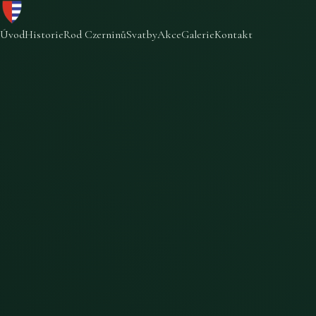
Úvod
Historie
Rod Czerninů
Svatby
Akce
Galerie
Kontakt