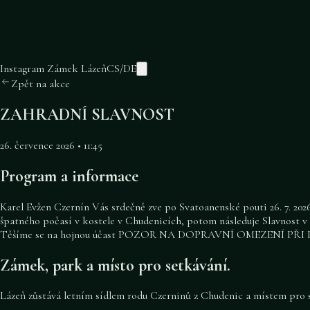
Instagram Zámek Lázeň
CS
/
DE
Zpět na akce
ZAHRADNÍ SLAVNOST
26. července 2026 • 11:45
Program a informace
Karel Evžen Czernín Vás srdečně zve po Svatoanenské pouti 26. 7. 2026
špatného počasí v kostele v Chudenicích, potom následuje Slavnost
Těšíme se na hojnou účast POZOR NA DOPRAVNÍ OMEZENÍ 
Zámek, park a místo pro setkávání.
Lázeň zůstává letním sídlem rodu Czerninů z Chudenic a místem pro sv