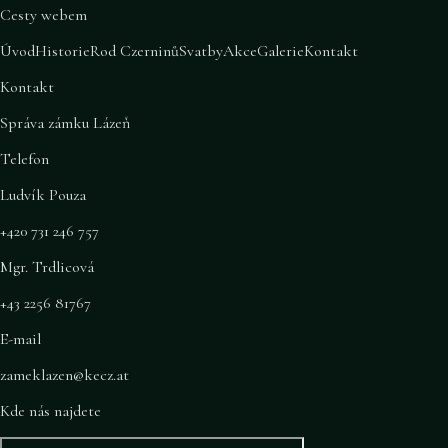
Cesty webem
Úvod
Historie
Rod Czerninů
Svatby
Akce
Galerie
Kontakt
Kontakt
Správa zámku Lázeň
Telefon
Ludvík Pouza
+420 731 246 757
Mgr. Trdlicová
+43 2256 81767
E-mail
zameklazen@kecz.at
Kde nás najdete