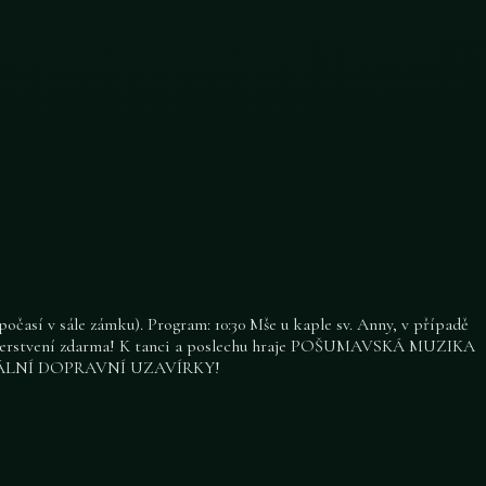
očasí v sále zámku). Program: 10:30 Mše u kaple sv. Anny, v případě
a občerstvení zdarma! K tanci a poslechu hraje POŠUMAVSKÁ MUZIKA
UÁLNÍ DOPRAVNÍ UZAVÍRKY!