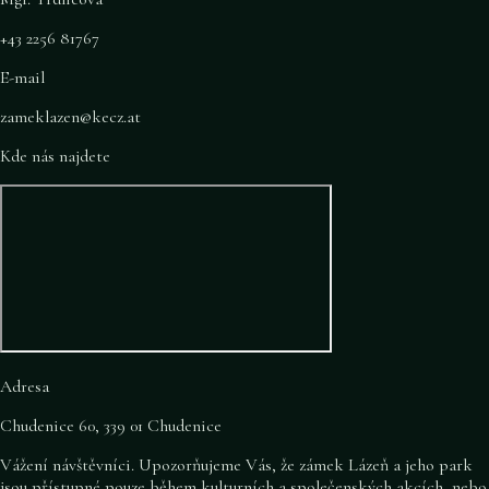
+43 2256 81767
E-mail
zameklazen@kecz.at
Kde nás najdete
Adresa
Chudenice 60, 339 01 Chudenice
Vážení návštěvníci. Upozorňujeme Vás, že zámek Lázeň a jeho park
jsou přístupné pouze během kulturních a společenských akcích, nebo