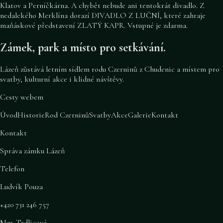
Klatov a Perníčkárna. A chybět nebude ani tentokrát divadlo. Z
nedalekého Merklína dorazí DIVADLO Z LUČNÍ, které zahraje
maňáskové představení ZLATÝ KAPR. Vstupné je zdarma.
Zámek, park a místo pro setkávání.
Lázeň zůstává letním sídlem rodu Czerninů z Chudenic a místem pro
svatby, kulturní akce i klidné návštěvy.
Cesty webem
Úvod
Historie
Rod Czerninů
Svatby
Akce
Galerie
Kontakt
Kontakt
Správa zámku Lázeň
Telefon
Ludvík Pouza
+420 731 246 757
Mgr. Trdlicová