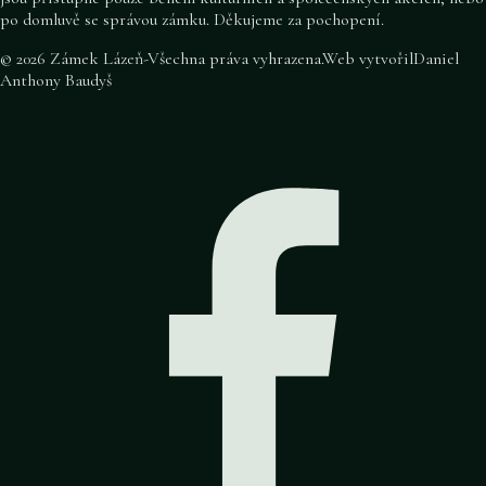
po domluvě se správou zámku. Děkujeme za pochopení.
©
2026
Zámek Lázeň
-
Všechna práva vyhrazena
.
Web vytvořil
Daniel
Anthony Baudyš