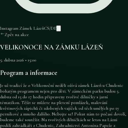
Instagram Zámek Lázeň
CS
/
DE
Zpět na akce
VELIKONOCE NA ZÁMKU LÁZEŇ
5. dubna 2026 • 15:00
Program a informace
Je už tradicí že o Velikonoční neděli ožívá zámek Lázeň u Chudenic
bohatým programem nejen pro děti. V zámeckém parku budou 5.
dubna od 15 do 17 hodin připraveny tvořivé dílničky s jarní
tématikou. Těšit se můžete na pletení pomlázek, malování
květinových zápichů či zdobených vajíček od těch umělých po ty
perníkové a mnoho dalšího. Nebojte se! Pokut nám to počasí dovolí,
budeme také soutěžit. Na tvořivých dílničkách se letos na Lázni
podílí zahrádkáři z Chudenic, Zahradnictví Antonína Papeže z