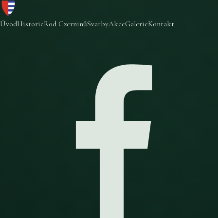
Úvod
Historie
Rod Czerninů
Svatby
Akce
Galerie
Kontakt