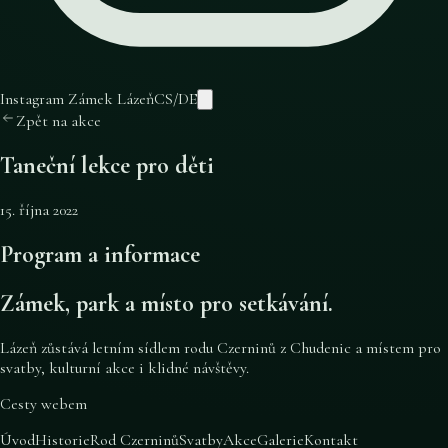
Instagram Zámek Lázeň
CS
/
DE
Zpět na akce
Taneční lekce pro děti
15. října 2022
Program a informace
Zámek, park a místo pro setkávání.
Lázeň zůstává letním sídlem rodu Czerninů z Chudenic a místem pro
svatby, kulturní akce i klidné návštěvy.
Cesty webem
Úvod
Historie
Rod Czerninů
Svatby
Akce
Galerie
Kontakt