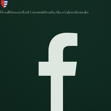
Úvod
Historie
Rod Czerninů
Svatby
Akce
Galerie
Kontakt