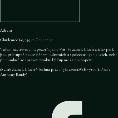
Adresa
Chudenice 60, 339 01 Chudenice
Vážení návštěvníci. Upozorňujeme Vás, že zámek Lázeň a jeho park
jsou přístupné pouze během kulturních a společenských akcích, nebo
po domluvě se správou zámku. Děkujeme za pochopení.
©
2026
Zámek Lázeň
-
Všechna práva vyhrazena
.
Web vytvořil
Daniel
Anthony Baudyš