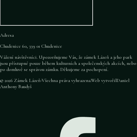
Adresa
Chudenice 60, 339 01 Chudenice
Vážení návštěvníci. Upozorňujeme Vás, že zámek Lázeň a jeho park
jsou přístupné pouze během kulturních a společenských akcích, nebo
po domluvě se správou zámku. Děkujeme za pochopení.
©
2026
Zámek Lázeň
-
Všechna práva vyhrazena
.
Web vytvořil
Daniel
Anthony Baudyš