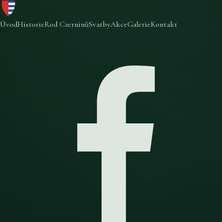
Úvod
Historie
Rod Czerninů
Svatby
Akce
Galerie
Kontakt