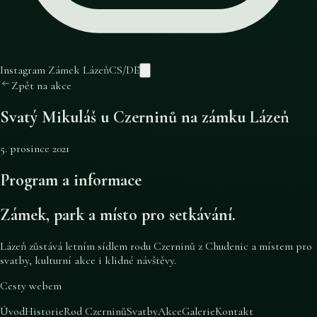
Instagram Zámek Lázeň
CS
/
DE
Zpět na akce
Svatý Mikuláš u Czerninů na zámku Lázeň
5. prosince 2021
Program a informace
Zámek, park a místo pro setkávání.
Lázeň zůstává letním sídlem rodu Czerninů z Chudenic a místem pro
svatby, kulturní akce i klidné návštěvy.
Cesty webem
Úvod
Historie
Rod Czerninů
Svatby
Akce
Galerie
Kontakt