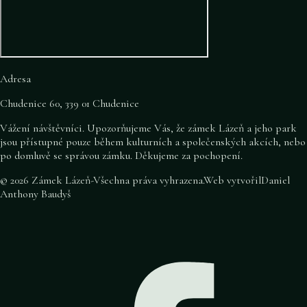
Adresa
Chudenice 60, 339 01 Chudenice
Vážení návštěvníci. Upozorňujeme Vás, že zámek Lázeň a jeho park
jsou přístupné pouze během kulturních a společenských akcích, nebo
po domluvě se správou zámku. Děkujeme za pochopení.
©
2026
Zámek Lázeň
-
Všechna práva vyhrazena
.
Web vytvořil
Daniel
Anthony Baudyš