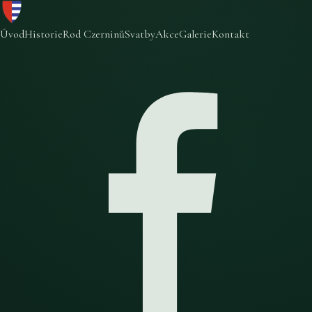
Úvod
Historie
Rod Czerninů
Svatby
Akce
Galerie
Kontakt