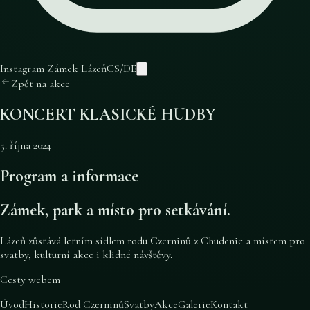
Instagram Zámek Lázeň
CS
/
DE
Zpět na akce
KONCERT KLASICKÉ HUDBY
5. října 2024
Program a informace
Zámek, park a místo pro setkávání.
Lázeň zůstává letním sídlem rodu Czerninů z Chudenic a místem pro
svatby, kulturní akce i klidné návštěvy.
Cesty webem
Úvod
Historie
Rod Czerninů
Svatby
Akce
Galerie
Kontakt